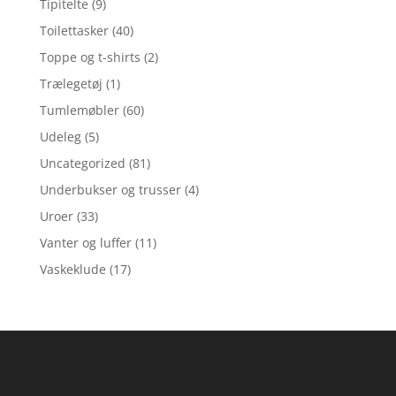
Tipitelte
(9)
Toilettasker
(40)
Toppe og t-shirts
(2)
Trælegetøj
(1)
Tumlemøbler
(60)
Udeleg
(5)
Uncategorized
(81)
Underbukser og trusser
(4)
Uroer
(33)
Vanter og luffer
(11)
Vaskeklude
(17)