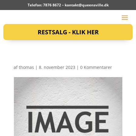
Telefon: 7876 8672 –
kontakt@queensville.dk
RESTSALG - KLIK HER
af
thomas
|
8. november 2023
|
0 Kommentarer