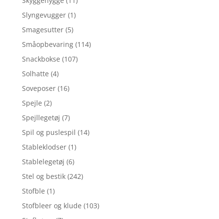
Skyggehygge
(11)
Slyngevugger
(1)
Smagesutter
(5)
Småopbevaring
(114)
Snackbokse
(107)
Solhatte
(4)
Soveposer
(16)
Spejle
(2)
Spejllegetøj
(7)
Spil og puslespil
(14)
Stableklodser
(1)
Stablelegetøj
(6)
Stel og bestik
(242)
Stofble
(1)
Stofbleer og klude
(103)