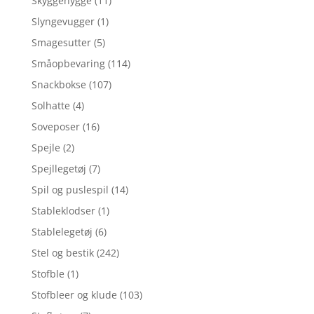
Skyggehygge
(11)
Slyngevugger
(1)
Smagesutter
(5)
Småopbevaring
(114)
Snackbokse
(107)
Solhatte
(4)
Soveposer
(16)
Spejle
(2)
Spejllegetøj
(7)
Spil og puslespil
(14)
Stableklodser
(1)
Stablelegetøj
(6)
Stel og bestik
(242)
Stofble
(1)
Stofbleer og klude
(103)