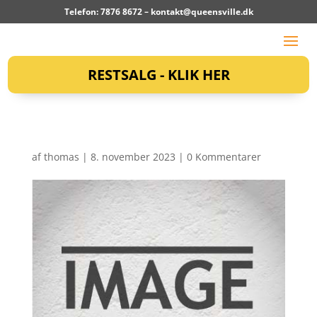
Telefon: 7876 8672 –
kontakt@queensville.dk
RESTSALG - KLIK HER
af
thomas
|
8. november 2023
|
0 Kommentarer