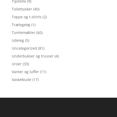
Tipitelte
(9)
Toilettasker
(40)
Toppe og t-shirts
(2)
Trælegetøj
(1)
Tumlemøbler
(60)
Udeleg
(5)
Uncategorized
(81)
Underbukser og trusser
(4)
Uroer
(33)
Vanter og luffer
(11)
Vaskeklude
(17)