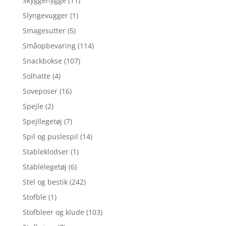
Skyggehygge
(11)
Slyngevugger
(1)
Smagesutter
(5)
Småopbevaring
(114)
Snackbokse
(107)
Solhatte
(4)
Soveposer
(16)
Spejle
(2)
Spejllegetøj
(7)
Spil og puslespil
(14)
Stableklodser
(1)
Stablelegetøj
(6)
Stel og bestik
(242)
Stofble
(1)
Stofbleer og klude
(103)