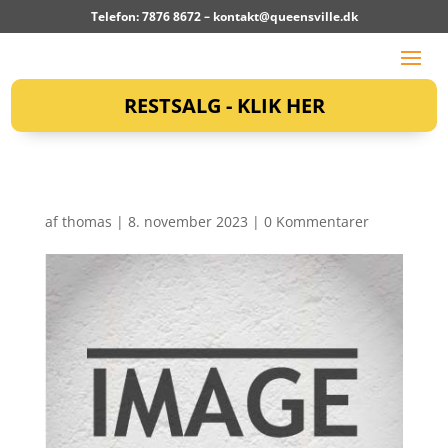
Telefon: 7876 8672 –
kontakt@queensville.dk
RESTSALG - KLIK HER
af
thomas
|
8. november 2023
|
0 Kommentarer