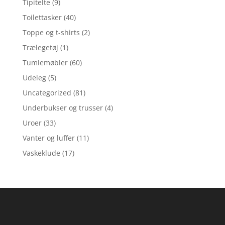
Tipitelte
(9)
Toilettasker
(40)
Toppe og t-shirts
(2)
Trælegetøj
(1)
Tumlemøbler
(60)
Udeleg
(5)
Uncategorized
(81)
Underbukser og trusser
(4)
Uroer
(33)
Vanter og luffer
(11)
Vaskeklude
(17)