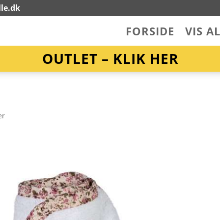
le.dk
FORSIDE
VIS A
OUTLET – KLIK HER
er