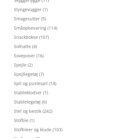
Skyggehygge
(11)
Slyngevugger
(1)
Smagesutter
(5)
Småopbevaring
(114)
Snackbokse
(107)
Solhatte
(4)
Soveposer
(16)
Spejle
(2)
Spejllegetøj
(7)
Spil og puslespil
(14)
Stableklodser
(1)
Stablelegetøj
(6)
Stel og bestik
(242)
Stofble
(1)
Stofbleer og klude
(103)