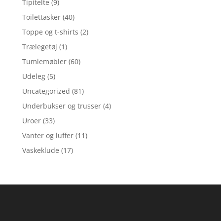
Tipitelte
(9)
Toilettasker
(40)
Toppe og t-shirts
(2)
Trælegetøj
(1)
Tumlemøbler
(60)
Udeleg
(5)
Uncategorized
(81)
Underbukser og trusser
(4)
Uroer
(33)
Vanter og luffer
(11)
Vaskeklude
(17)