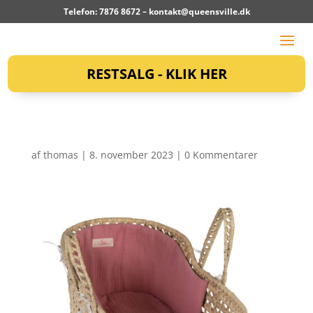
Telefon: 7876 8672 –
kontakt@queensville.dk
RESTSALG - KLIK HER
af
thomas
|
8. november 2023
|
0 Kommentarer