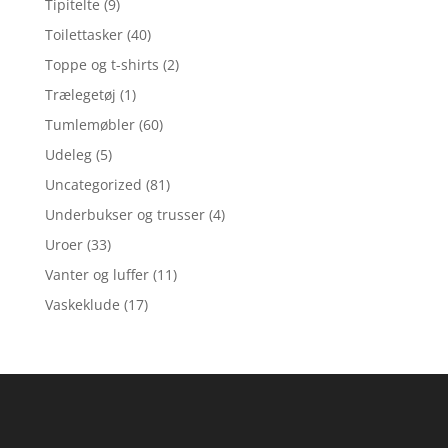
Tipitelte
(9)
Toilettasker
(40)
Toppe og t-shirts
(2)
Trælegetøj
(1)
Tumlemøbler
(60)
Udeleg
(5)
Uncategorized
(81)
Underbukser og trusser
(4)
Uroer
(33)
Vanter og luffer
(11)
Vaskeklude
(17)