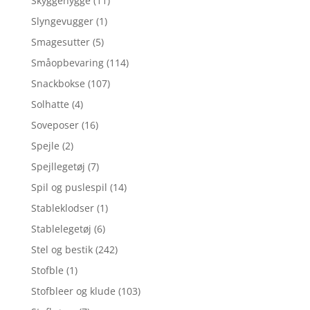
Skyggehygge
(11)
Slyngevugger
(1)
Smagesutter
(5)
Småopbevaring
(114)
Snackbokse
(107)
Solhatte
(4)
Soveposer
(16)
Spejle
(2)
Spejllegetøj
(7)
Spil og puslespil
(14)
Stableklodser
(1)
Stablelegetøj
(6)
Stel og bestik
(242)
Stofble
(1)
Stofbleer og klude
(103)