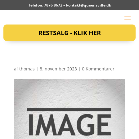
Telefon: 7876 8672 –
kontakt@queensville.dk
RESTSALG - KLIK HER
af
thomas
|
8. november 2023
|
0 Kommentarer