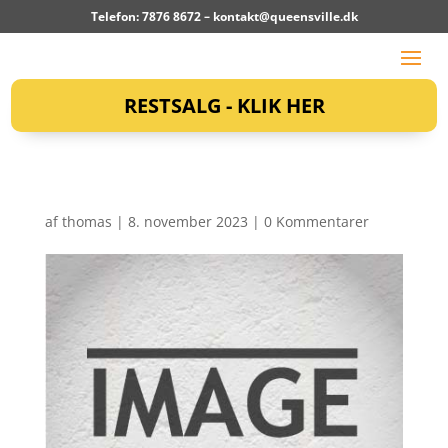
Telefon: 7876 8672 –
kontakt@queensville.dk
RESTSALG - KLIK HER
af
thomas
|
8. november 2023
|
0 Kommentarer