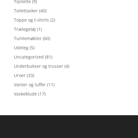
Tipitelte
(9)
Toilettasker
(40)
Toppe og t-shirts
(2)
Trælegetøj
(1)
Tumlemøbler
(60)
Udeleg
(5)
Uncategorized
(81)
Underbukser og trusser
(4)
Uroer
(33)
Vanter og luffer
(11)
Vaskeklude
(17)