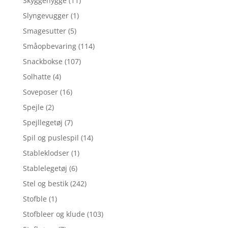
Skyggehygge
(11)
Slyngevugger
(1)
Smagesutter
(5)
Småopbevaring
(114)
Snackbokse
(107)
Solhatte
(4)
Soveposer
(16)
Spejle
(2)
Spejllegetøj
(7)
Spil og puslespil
(14)
Stableklodser
(1)
Stablelegetøj
(6)
Stel og bestik
(242)
Stofble
(1)
Stofbleer og klude
(103)