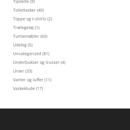
Tipitelte
(9)
Toilettasker
(40)
Toppe og t-shirts
(2)
Trælegetøj
(1)
Tumlemøbler
(60)
Udeleg
(5)
Uncategorized
(81)
Underbukser og trusser
(4)
Uroer
(33)
Vanter og luffer
(11)
Vaskeklude
(17)