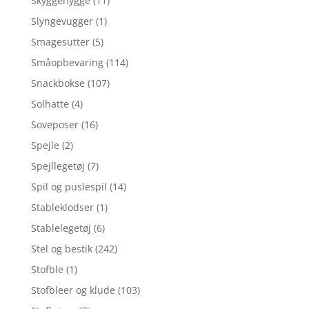
Skyggehygge
(11)
Slyngevugger
(1)
Smagesutter
(5)
Småopbevaring
(114)
Snackbokse
(107)
Solhatte
(4)
Soveposer
(16)
Spejle
(2)
Spejllegetøj
(7)
Spil og puslespil
(14)
Stableklodser
(1)
Stablelegetøj
(6)
Stel og bestik
(242)
Stofble
(1)
Stofbleer og klude
(103)