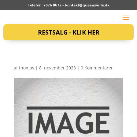
Telefon: 7876 8672 –
kontakt@queensville.dk
RESTSALG - KLIK HER
af
thomas
|
8. november 2023
|
0 Kommentarer