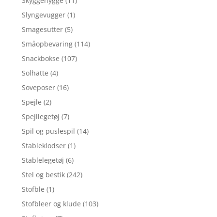
Skyggehygge
(11)
Slyngevugger
(1)
Smagesutter
(5)
Småopbevaring
(114)
Snackbokse
(107)
Solhatte
(4)
Soveposer
(16)
Spejle
(2)
Spejllegetøj
(7)
Spil og puslespil
(14)
Stableklodser
(1)
Stablelegetøj
(6)
Stel og bestik
(242)
Stofble
(1)
Stofbleer og klude
(103)