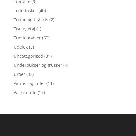
Tipitelte
(9)
Toilettasker
(40)
Toppe og t-shirts
(2)
Trælegetøj
(1)
Tumlemøbler
(60)
Udeleg
(5)
Uncategorized
(81)
Underbukser og trusser
(4)
Uroer
(33)
Vanter og luffer
(11)
Vaskeklude
(17)