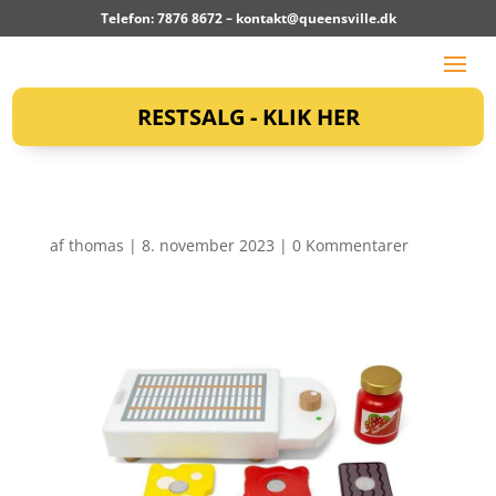
Telefon: 7876 8672 –
kontakt@queensville.dk
RESTSALG - KLIK HER
af
thomas
|
8. november 2023
|
0 Kommentarer