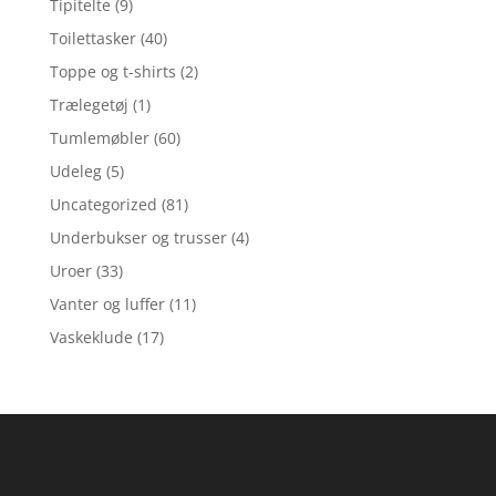
Tipitelte
(9)
Toilettasker
(40)
Toppe og t-shirts
(2)
Trælegetøj
(1)
Tumlemøbler
(60)
Udeleg
(5)
Uncategorized
(81)
Underbukser og trusser
(4)
Uroer
(33)
Vanter og luffer
(11)
Vaskeklude
(17)