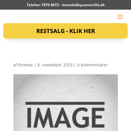
Telefon: 7876 8672 –
kontakt@queensville.dk
RESTSALG - KLIK HER
af
thomas
|
8. november 2023
|
0 Kommentarer