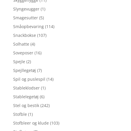
Skyggehygge
(11)
Slyngevugger
(1)
Smagesutter
(5)
Småopbevaring
(114)
Snackbokse
(107)
Solhatte
(4)
Soveposer
(16)
Spejle
(2)
Spejllegetøj
(7)
Spil og puslespil
(14)
Stableklodser
(1)
Stablelegetøj
(6)
Stel og bestik
(242)
Stofble
(1)
Stofbleer og klude
(103)