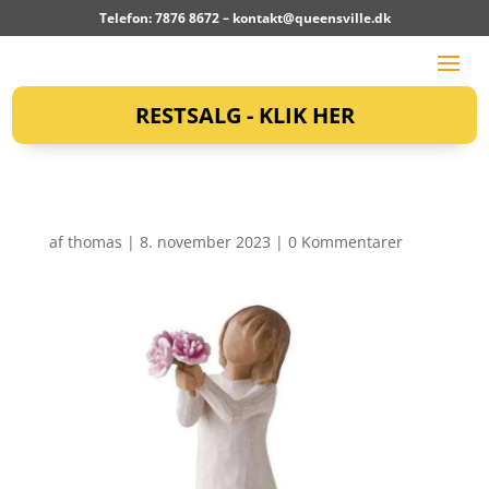
Telefon: 7876 8672 –
kontakt@queensville.dk
RESTSALG - KLIK HER
af
thomas
|
8. november 2023
|
0 Kommentarer