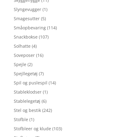
Skyggehygge
(11)
Slyngevugger
(1)
Smagesutter
(5)
Småopbevaring
(114)
Snackbokse
(107)
Solhatte
(4)
Soveposer
(16)
Spejle
(2)
Spejllegetøj
(7)
Spil og puslespil
(14)
Stableklodser
(1)
Stablelegetøj
(6)
Stel og bestik
(242)
Stofble
(1)
Stofbleer og klude
(103)