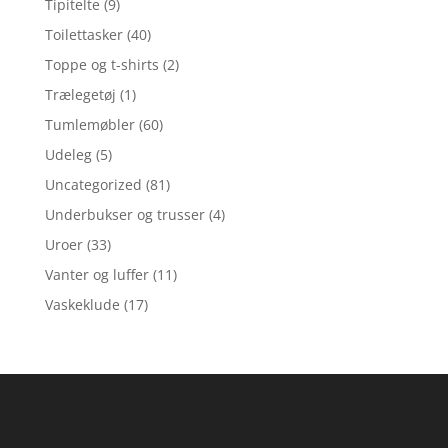
Tipitelte
(9)
Toilettasker
(40)
Toppe og t-shirts
(2)
Trælegetøj
(1)
Tumlemøbler
(60)
Udeleg
(5)
Uncategorized
(81)
Underbukser og trusser
(4)
Uroer
(33)
Vanter og luffer
(11)
Vaskeklude
(17)