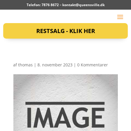
Telefon: 7876 8672 –
kontakt@queensville.dk
RESTSALG - KLIK HER
af
thomas
|
8. november 2023
|
0 Kommentarer