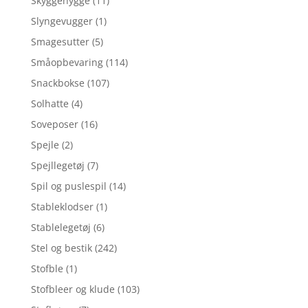
Skyggehygge
(11)
Slyngevugger
(1)
Smagesutter
(5)
Småopbevaring
(114)
Snackbokse
(107)
Solhatte
(4)
Soveposer
(16)
Spejle
(2)
Spejllegetøj
(7)
Spil og puslespil
(14)
Stableklodser
(1)
Stablelegetøj
(6)
Stel og bestik
(242)
Stofble
(1)
Stofbleer og klude
(103)