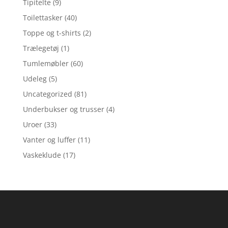
Tipitelte
(9)
Toilettasker
(40)
Toppe og t-shirts
(2)
Trælegetøj
(1)
Tumlemøbler
(60)
Udeleg
(5)
Uncategorized
(81)
Underbukser og trusser
(4)
Uroer
(33)
Vanter og luffer
(11)
Vaskeklude
(17)