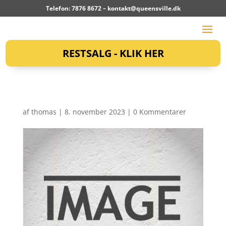
Telefon: 7876 8672 –
kontakt@queensville.dk
RESTSALG - KLIK HER
af
thomas
|
8. november 2023
|
0 Kommentarer