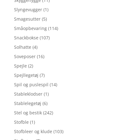
Skyggehygge
(11)
Slyngevugger
(1)
Smagesutter
(5)
Småopbevaring
(114)
Snackbokse
(107)
Solhatte
(4)
Soveposer
(16)
Spejle
(2)
Spejllegetøj
(7)
Spil og puslespil
(14)
Stableklodser
(1)
Stablelegetøj
(6)
Stel og bestik
(242)
Stofble
(1)
Stofbleer og klude
(103)