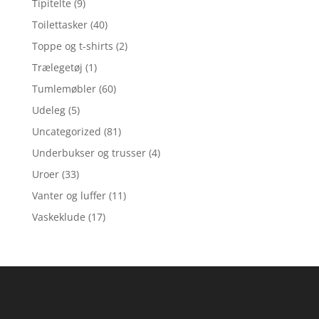
Tipitelte
(9)
Toilettasker
(40)
Toppe og t-shirts
(2)
Trælegetøj
(1)
Tumlemøbler
(60)
Udeleg
(5)
Uncategorized
(81)
Underbukser og trusser
(4)
Uroer
(33)
Vanter og luffer
(11)
Vaskeklude
(17)