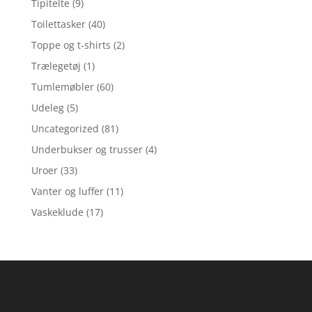
Tipitelte
(9)
Toilettasker
(40)
Toppe og t-shirts
(2)
Trælegetøj
(1)
Tumlemøbler
(60)
Udeleg
(5)
Uncategorized
(81)
Underbukser og trusser
(4)
Uroer
(33)
Vanter og luffer
(11)
Vaskeklude
(17)