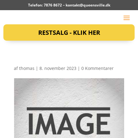
Telefon: 7876 8672 –
kontakt@queensville.dk
RESTSALG - KLIK HER
af
thomas
|
8. november 2023
|
0 Kommentarer