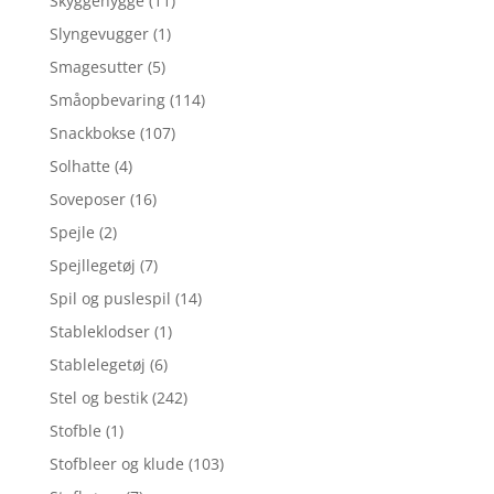
Skyggehygge
(11)
Slyngevugger
(1)
Smagesutter
(5)
Småopbevaring
(114)
Snackbokse
(107)
Solhatte
(4)
Soveposer
(16)
Spejle
(2)
Spejllegetøj
(7)
Spil og puslespil
(14)
Stableklodser
(1)
Stablelegetøj
(6)
Stel og bestik
(242)
Stofble
(1)
Stofbleer og klude
(103)