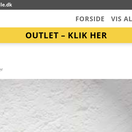
le.dk
FORSIDE
VIS A
OUTLET – KLIK HER
er