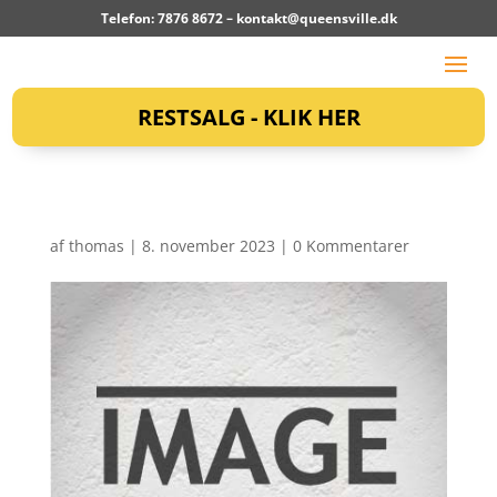
Telefon: 7876 8672 –
kontakt@queensville.dk
RESTSALG - KLIK HER
af
thomas
|
8. november 2023
|
0 Kommentarer