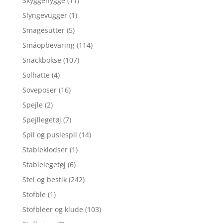
Skyggehygge
(11)
Slyngevugger
(1)
Smagesutter
(5)
Småopbevaring
(114)
Snackbokse
(107)
Solhatte
(4)
Soveposer
(16)
Spejle
(2)
Spejllegetøj
(7)
Spil og puslespil
(14)
Stableklodser
(1)
Stablelegetøj
(6)
Stel og bestik
(242)
Stofble
(1)
Stofbleer og klude
(103)