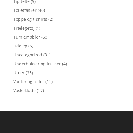
Tipitelte
(9)
Toilettasker
(40)
Toppe og t-shirts
(2)
Trælegetøj
(1)
Tumlemøbler
(60)
Udeleg
(5)
Uncategorized
(81)
Underbukser og trusser
(4)
Uroer
(33)
Vanter og luffer
(11)
Vaskeklude
(17)