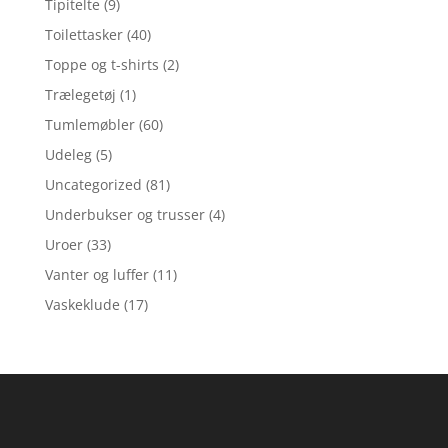
Tipitelte
(9)
Toilettasker
(40)
Toppe og t-shirts
(2)
Trælegetøj
(1)
Tumlemøbler
(60)
Udeleg
(5)
Uncategorized
(81)
Underbukser og trusser
(4)
Uroer
(33)
Vanter og luffer
(11)
Vaskeklude
(17)