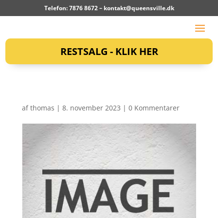
Telefon: 7876 8672 –
kontakt@queensville.dk
RESTSALG - KLIK HER
af
thomas
|
8. november 2023
|
0 Kommentarer