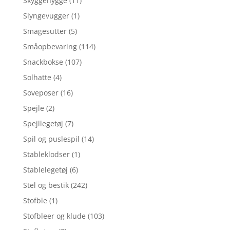
Skyggehygge
(11)
Slyngevugger
(1)
Smagesutter
(5)
Småopbevaring
(114)
Snackbokse
(107)
Solhatte
(4)
Soveposer
(16)
Spejle
(2)
Spejllegetøj
(7)
Spil og puslespil
(14)
Stableklodser
(1)
Stablelegetøj
(6)
Stel og bestik
(242)
Stofble
(1)
Stofbleer og klude
(103)