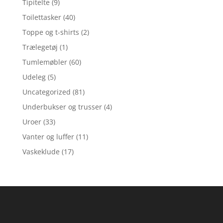
Tipitelte
(9)
Toilettasker
(40)
Toppe og t-shirts
(2)
Trælegetøj
(1)
Tumlemøbler
(60)
Udeleg
(5)
Uncategorized
(81)
Underbukser og trusser
(4)
Uroer
(33)
Vanter og luffer
(11)
Vaskeklude
(17)