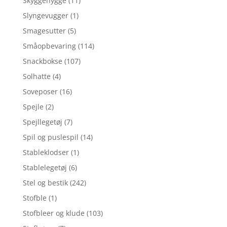
Skyggehygge
(11)
Slyngevugger
(1)
Smagesutter
(5)
Småopbevaring
(114)
Snackbokse
(107)
Solhatte
(4)
Soveposer
(16)
Spejle
(2)
Spejllegetøj
(7)
Spil og puslespil
(14)
Stableklodser
(1)
Stablelegetøj
(6)
Stel og bestik
(242)
Stofble
(1)
Stofbleer og klude
(103)