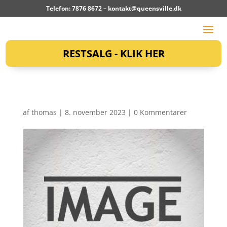
Telefon: 7876 8672 –
kontakt@queensville.dk
RESTSALG - KLIK HER
af
thomas
|
8. november 2023
|
0 Kommentarer