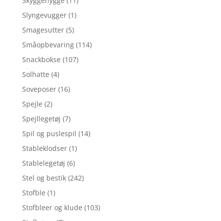
Skyggehygge
(11)
Slyngevugger
(1)
Smagesutter
(5)
Småopbevaring
(114)
Snackbokse
(107)
Solhatte
(4)
Soveposer
(16)
Spejle
(2)
Spejllegetøj
(7)
Spil og puslespil
(14)
Stableklodser
(1)
Stablelegetøj
(6)
Stel og bestik
(242)
Stofble
(1)
Stofbleer og klude
(103)