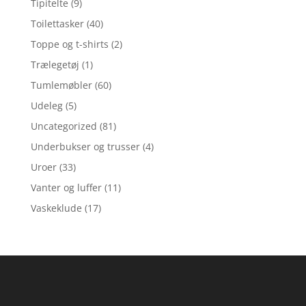
Tipitelte
(9)
Toilettasker
(40)
Toppe og t-shirts
(2)
Trælegetøj
(1)
Tumlemøbler
(60)
Udeleg
(5)
Uncategorized
(81)
Underbukser og trusser
(4)
Uroer
(33)
Vanter og luffer
(11)
Vaskeklude
(17)