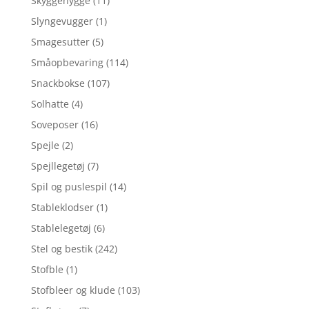
Skyggehygge
(11)
Slyngevugger
(1)
Smagesutter
(5)
Småopbevaring
(114)
Snackbokse
(107)
Solhatte
(4)
Soveposer
(16)
Spejle
(2)
Spejllegetøj
(7)
Spil og puslespil
(14)
Stableklodser
(1)
Stablelegetøj
(6)
Stel og bestik
(242)
Stofble
(1)
Stofbleer og klude
(103)