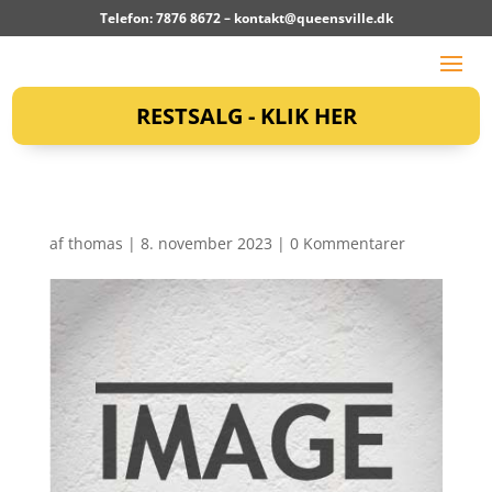
Telefon: 7876 8672 –
kontakt@queensville.dk
RESTSALG - KLIK HER
af
thomas
|
8. november 2023
|
0 Kommentarer