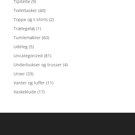
Tipitelte
(9)
Toilettasker
(40)
Toppe og t-shirts
(2)
Trælegetøj
(1)
Tumlemøbler
(60)
Udeleg
(5)
Uncategorized
(81)
Underbukser og trusser
(4)
Uroer
(33)
Vanter og luffer
(11)
Vaskeklude
(17)