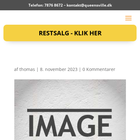
Telefon: 7876 8672 –
kontakt@queensville.dk
RESTSALG - KLIK HER
af
thomas
|
8. november 2023
|
0 Kommentarer