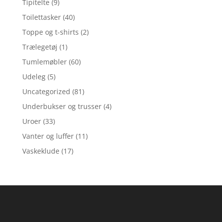
Tipitelte
(9)
Toilettasker
(40)
Toppe og t-shirts
(2)
Trælegetøj
(1)
Tumlemøbler
(60)
Udeleg
(5)
Uncategorized
(81)
Underbukser og trusser
(4)
Uroer
(33)
Vanter og luffer
(11)
Vaskeklude
(17)