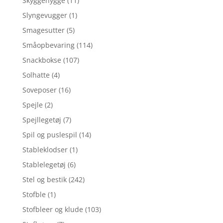
Skyggehygge
(11)
Slyngevugger
(1)
Smagesutter
(5)
Småopbevaring
(114)
Snackbokse
(107)
Solhatte
(4)
Soveposer
(16)
Spejle
(2)
Spejllegetøj
(7)
Spil og puslespil
(14)
Stableklodser
(1)
Stablelegetøj
(6)
Stel og bestik
(242)
Stofble
(1)
Stofbleer og klude
(103)