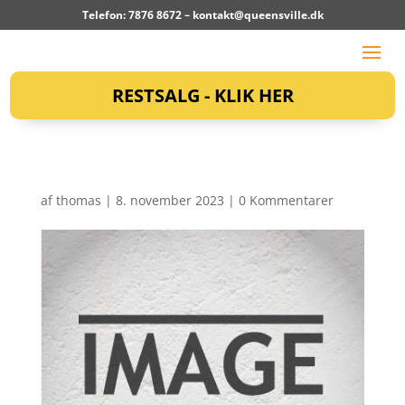
Telefon: 7876 8672 –
kontakt@queensville.dk
RESTSALG - KLIK HER
af
thomas
|
8. november 2023
|
0 Kommentarer