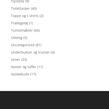
Tipitelte
(9)
Toilettasker
(40)
Toppe og t-shirts
(2)
Trælegetøj
(1)
Tumlemøbler
(60)
Udeleg
(5)
Uncategorized
(81)
Underbukser og trusser
(4)
Uroer
(33)
Vanter og luffer
(11)
Vaskeklude
(17)