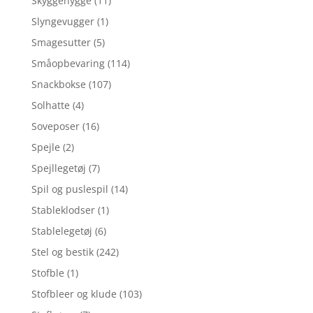
Skyggehygge
(11)
Slyngevugger
(1)
Smagesutter
(5)
Småopbevaring
(114)
Snackbokse
(107)
Solhatte
(4)
Soveposer
(16)
Spejle
(2)
Spejllegetøj
(7)
Spil og puslespil
(14)
Stableklodser
(1)
Stablelegetøj
(6)
Stel og bestik
(242)
Stofble
(1)
Stofbleer og klude
(103)