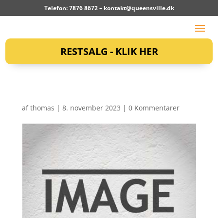
Telefon: 7876 8672 –
kontakt@queensville.dk
RESTSALG - KLIK HER
af
thomas
|
8. november 2023
|
0 Kommentarer