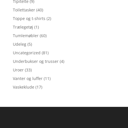
Tipitelte
(9)
Toilettasker
(40)
Toppe og t-shirts
(2)
Trælegetøj
(1)
Tumlemøbler
(60)
Udeleg
(5)
Uncategorized
(81)
Underbukser og trusser
(4)
Uroer
(33)
Vanter og luffer
(11)
Vaskeklude
(17)