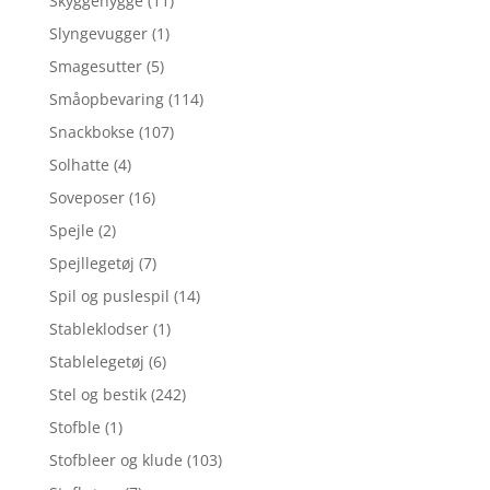
Skyggehygge
(11)
Slyngevugger
(1)
Smagesutter
(5)
Småopbevaring
(114)
Snackbokse
(107)
Solhatte
(4)
Soveposer
(16)
Spejle
(2)
Spejllegetøj
(7)
Spil og puslespil
(14)
Stableklodser
(1)
Stablelegetøj
(6)
Stel og bestik
(242)
Stofble
(1)
Stofbleer og klude
(103)