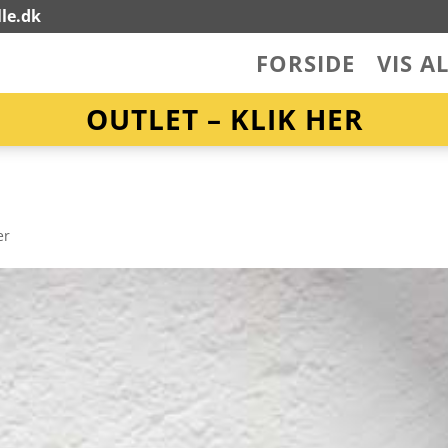
le.dk
FORSIDE
VIS A
OUTLET – KLIK HER
er