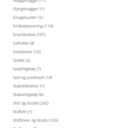
Skyggehygge
(11)
Slyngevugger
(1)
Smagesutter
(5)
Småopbevaring
(114)
Snackbokse
(107)
Solhatte
(4)
Soveposer
(16)
Spejle
(2)
Spejllegetøj
(7)
Spil og puslespil
(14)
Stableklodser
(1)
Stablelegetøj
(6)
Stel og bestik
(242)
Stofble
(1)
Stofbleer og klude
(103)