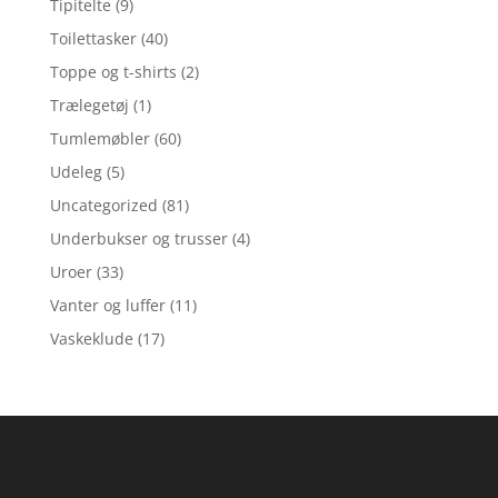
Tipitelte
(9)
Toilettasker
(40)
Toppe og t-shirts
(2)
Trælegetøj
(1)
Tumlemøbler
(60)
Udeleg
(5)
Uncategorized
(81)
Underbukser og trusser
(4)
Uroer
(33)
Vanter og luffer
(11)
Vaskeklude
(17)