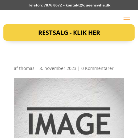
Telefon: 7876 8672 –
kontakt@queensville.dk
RESTSALG - KLIK HER
af
thomas
|
8. november 2023
|
0 Kommentarer