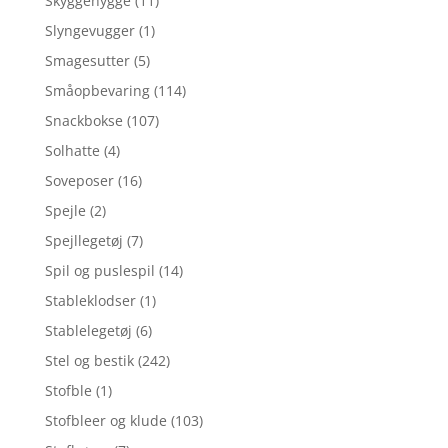
Skyggehygge
(11)
Slyngevugger
(1)
Smagesutter
(5)
Småopbevaring
(114)
Snackbokse
(107)
Solhatte
(4)
Soveposer
(16)
Spejle
(2)
Spejllegetøj
(7)
Spil og puslespil
(14)
Stableklodser
(1)
Stablelegetøj
(6)
Stel og bestik
(242)
Stofble
(1)
Stofbleer og klude
(103)