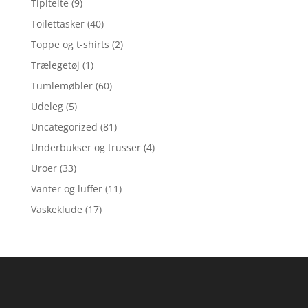
Tipitelte
(9)
Toilettasker
(40)
Toppe og t-shirts
(2)
Trælegetøj
(1)
Tumlemøbler
(60)
Udeleg
(5)
Uncategorized
(81)
Underbukser og trusser
(4)
Uroer
(33)
Vanter og luffer
(11)
Vaskeklude
(17)