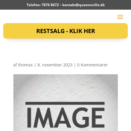
Telefon: 7876 8672 –
kontakt@queensville.dk
RESTSALG - KLIK HER
af
thomas
|
8. november 2023
|
0 Kommentarer