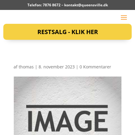
Telefon: 7876 8672 –
kontakt@queensville.dk
RESTSALG - KLIK HER
af
thomas
|
8. november 2023
|
0 Kommentarer