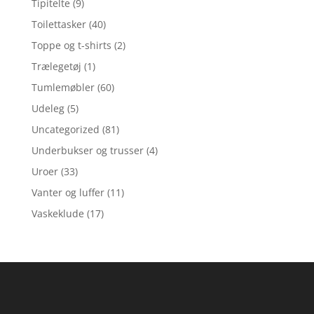
Tipitelte
(9)
Toilettasker
(40)
Toppe og t-shirts
(2)
Trælegetøj
(1)
Tumlemøbler
(60)
Udeleg
(5)
Uncategorized
(81)
Underbukser og trusser
(4)
Uroer
(33)
Vanter og luffer
(11)
Vaskeklude
(17)