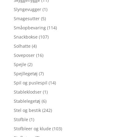
Skyggehygge
(11)
Slyngevugger
(1)
Smagesutter
(5)
Småopbevaring
(114)
Snackbokse
(107)
Solhatte
(4)
Soveposer
(16)
Spejle
(2)
Spejllegetøj
(7)
Spil og puslespil
(14)
Stableklodser
(1)
Stablelegetøj
(6)
Stel og bestik
(242)
Stofble
(1)
Stofbleer og klude
(103)