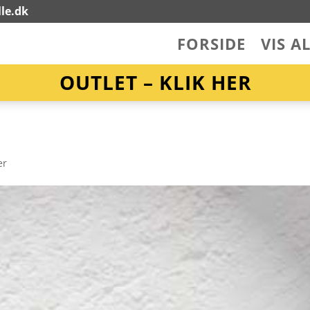
le.dk
FORSIDE
VIS A
OUTLET – KLIK HER
er