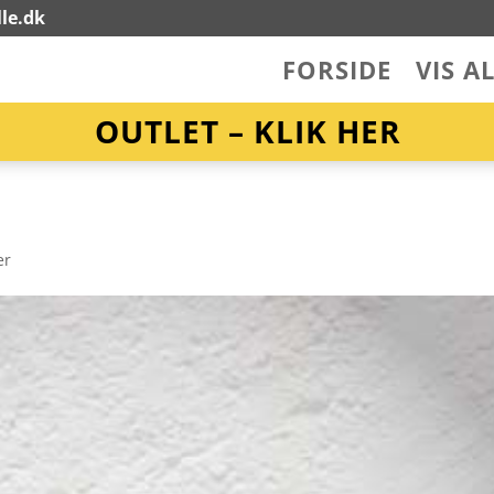
le.dk
FORSIDE
VIS A
OUTLET – KLIK HER
er