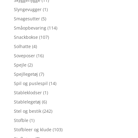
Skyggehygge
(11)
Slyngevugger
(1)
Smagesutter
(5)
Småopbevaring
(114)
Snackbokse
(107)
Solhatte
(4)
Soveposer
(16)
Spejle
(2)
Spejllegetøj
(7)
Spil og puslespil
(14)
Stableklodser
(1)
Stablelegetøj
(6)
Stel og bestik
(242)
Stofble
(1)
Stofbleer og klude
(103)