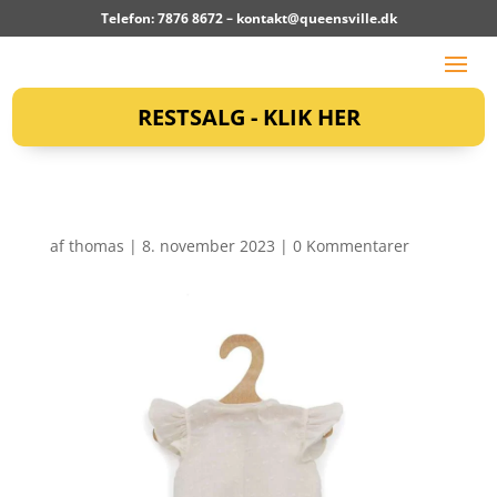
Telefon: 7876 8672 –
kontakt@queensville.dk
RESTSALG - KLIK HER
af
thomas
|
8. november 2023
|
0 Kommentarer