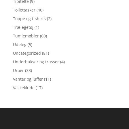
Tipitelte
(9)
Toilettasker
(40)
Toppe og t-shirts
(2)
Trælegetøj
(1)
Tumlemøbler
(60)
Udeleg
(5)
Uncategorized
(81)
Underbukser og trusser
(4)
Uroer
(33)
Vanter og luffer
(11)
Vaskeklude
(17)