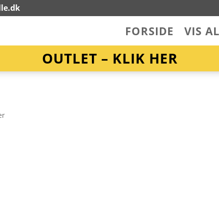
le.dk
FORSIDE
VIS A
OUTLET – KLIK HER
er