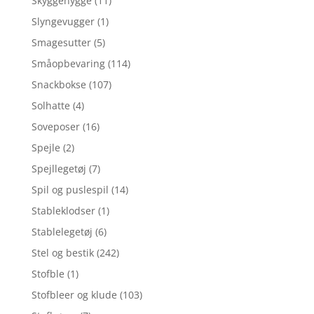
Skyggehygge
(11)
Slyngevugger
(1)
Smagesutter
(5)
Småopbevaring
(114)
Snackbokse
(107)
Solhatte
(4)
Soveposer
(16)
Spejle
(2)
Spejllegetøj
(7)
Spil og puslespil
(14)
Stableklodser
(1)
Stablelegetøj
(6)
Stel og bestik
(242)
Stofble
(1)
Stofbleer og klude
(103)