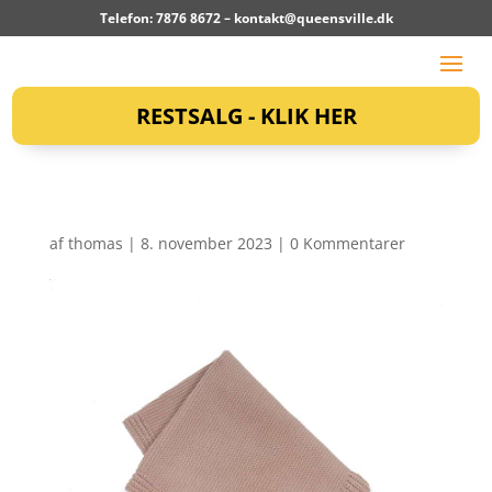
Telefon: 7876 8672 –
kontakt@queensville.dk
RESTSALG - KLIK HER
af
thomas
|
8. november 2023
|
0 Kommentarer