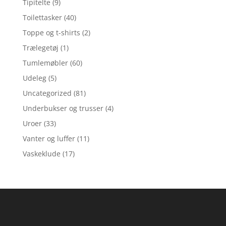
Tipitelte
(9)
Toilettasker
(40)
Toppe og t-shirts
(2)
Trælegetøj
(1)
Tumlemøbler
(60)
Udeleg
(5)
Uncategorized
(81)
Underbukser og trusser
(4)
Uroer
(33)
Vanter og luffer
(11)
Vaskeklude
(17)