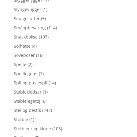
Skyggehygge
(11)
Slyngevugger
(1)
Smagesutter
(5)
Småopbevaring
(114)
Snackbokse
(107)
Solhatte
(4)
Soveposer
(16)
Spejle
(2)
Spejllegetøj
(7)
Spil og puslespil
(14)
Stableklodser
(1)
Stablelegetøj
(6)
Stel og bestik
(242)
Stofble
(1)
Stofbleer og klude
(103)