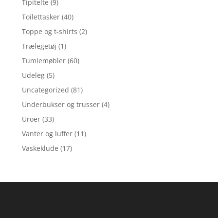
Tipitelte
(9)
Toilettasker
(40)
Toppe og t-shirts
(2)
Trælegetøj
(1)
Tumlemøbler
(60)
Udeleg
(5)
Uncategorized
(81)
Underbukser og trusser
(4)
Uroer
(33)
Vanter og luffer
(11)
Vaskeklude
(17)