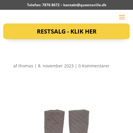
Telefon: 7876 8672 –
kontakt@queensville.dk
RESTSALG - KLIK HER
af
thomas
|
8. november 2023
|
0 Kommentarer