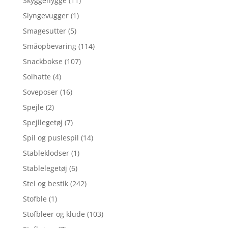
Skyggehygge
(11)
Slyngevugger
(1)
Smagesutter
(5)
Småopbevaring
(114)
Snackbokse
(107)
Solhatte
(4)
Soveposer
(16)
Spejle
(2)
Spejllegetøj
(7)
Spil og puslespil
(14)
Stableklodser
(1)
Stablelegetøj
(6)
Stel og bestik
(242)
Stofble
(1)
Stofbleer og klude
(103)