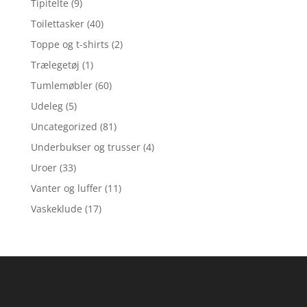
Tipitelte
(9)
Toilettasker
(40)
Toppe og t-shirts
(2)
Trælegetøj
(1)
Tumlemøbler
(60)
Udeleg
(5)
Uncategorized
(81)
Underbukser og trusser
(4)
Uroer
(33)
Vanter og luffer
(11)
Vaskeklude
(17)