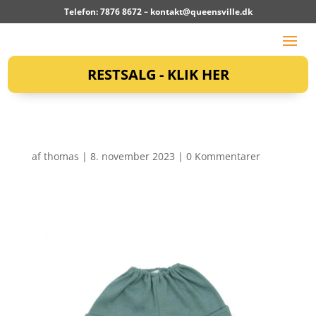
Telefon: 7876 8672 –
kontakt@queensville.dk
RESTSALG - KLIK HER
af
thomas
|
8. november 2023
|
0 Kommentarer