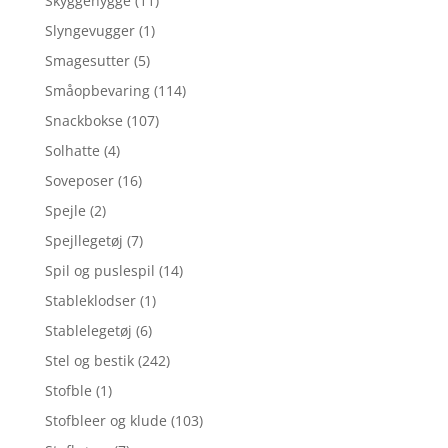
Skyggehygge
(11)
Slyngevugger
(1)
Smagesutter
(5)
Småopbevaring
(114)
Snackbokse
(107)
Solhatte
(4)
Soveposer
(16)
Spejle
(2)
Spejllegetøj
(7)
Spil og puslespil
(14)
Stableklodser
(1)
Stablelegetøj
(6)
Stel og bestik
(242)
Stofble
(1)
Stofbleer og klude
(103)