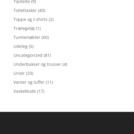
Tipitelte
(9)
Toilettasker
(40)
Toppe og t-shirts
(2)
Trælegetøj
(1)
Tumlemøbler
(60)
Udeleg
(5)
Uncategorized
(81)
Underbukser og trusser
(4)
Uroer
(33)
Vanter og luffer
(11)
Vaskeklude
(17)