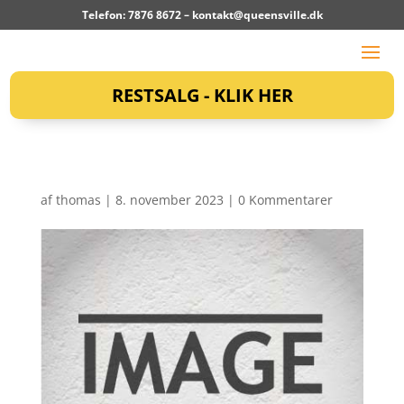
Telefon: 7876 8672 –
kontakt@queensville.dk
RESTSALG - KLIK HER
af
thomas
|
8. november 2023
|
0 Kommentarer