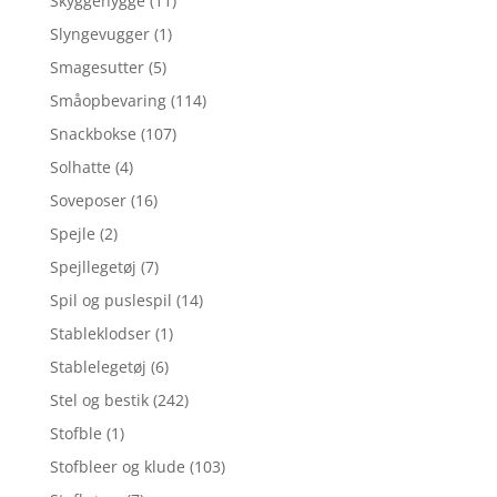
Skyggehygge
(11)
Slyngevugger
(1)
Smagesutter
(5)
Småopbevaring
(114)
Snackbokse
(107)
Solhatte
(4)
Soveposer
(16)
Spejle
(2)
Spejllegetøj
(7)
Spil og puslespil
(14)
Stableklodser
(1)
Stablelegetøj
(6)
Stel og bestik
(242)
Stofble
(1)
Stofbleer og klude
(103)