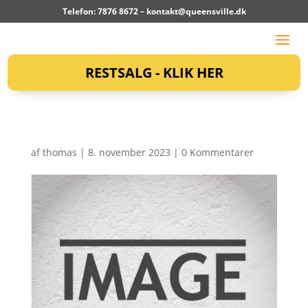
Telefon: 7876 8672 –
kontakt@queensville.dk
RESTSALG - KLIK HER
af
thomas
|
8. november 2023
|
0 Kommentarer