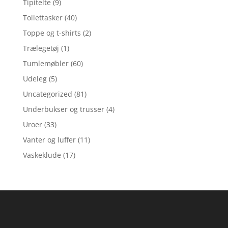
Tipitelte
(9)
Toilettasker
(40)
Toppe og t-shirts
(2)
Trælegetøj
(1)
Tumlemøbler
(60)
Udeleg
(5)
Uncategorized
(81)
Underbukser og trusser
(4)
Uroer
(33)
Vanter og luffer
(11)
Vaskeklude
(17)