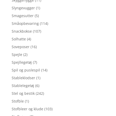
Skyggehygge
(11)
Slyngevugger
(1)
Smagesutter
(5)
Småopbevaring
(114)
Snackbokse
(107)
Solhatte
(4)
Soveposer
(16)
Spejle
(2)
Spejllegetøj
(7)
Spil og puslespil
(14)
Stableklodser
(1)
Stablelegetøj
(6)
Stel og bestik
(242)
Stofble
(1)
Stofbleer og klude
(103)