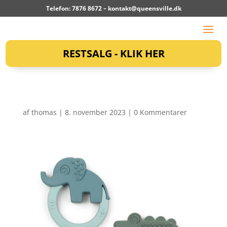
Telefon: 7876 8672 –
kontakt@queensville.dk
RESTSALG - KLIK HER
af
thomas
|
8. november 2023
|
0 Kommentarer