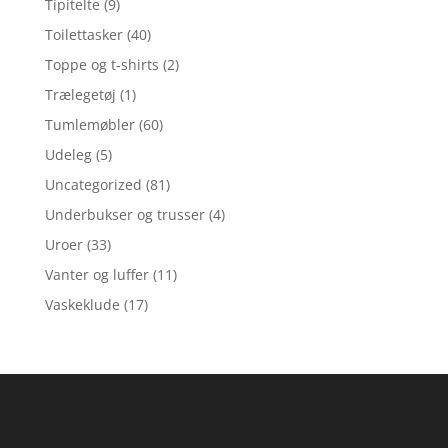
Tipitelte
(9)
Toilettasker
(40)
Toppe og t-shirts
(2)
Trælegetøj
(1)
Tumlemøbler
(60)
Udeleg
(5)
Uncategorized
(81)
Underbukser og trusser
(4)
Uroer
(33)
Vanter og luffer
(11)
Vaskeklude
(17)