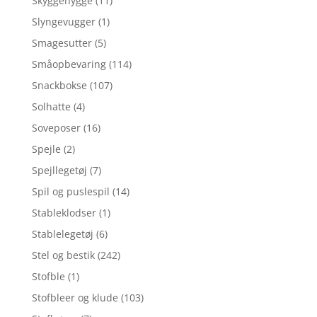
Skyggehygge
(11)
Slyngevugger
(1)
Smagesutter
(5)
Småopbevaring
(114)
Snackbokse
(107)
Solhatte
(4)
Soveposer
(16)
Spejle
(2)
Spejllegetøj
(7)
Spil og puslespil
(14)
Stableklodser
(1)
Stablelegetøj
(6)
Stel og bestik
(242)
Stofble
(1)
Stofbleer og klude
(103)