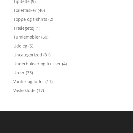
Tipitelte
(9)
Toilettasker
(40)
Toppe og t-shirts
(2)
Trælegetøj
(1)
Tumlemøbler
(60)
Udeleg
(5)
Uncategorized
(81)
Underbukser og trusser
(4)
Uroer
(33)
Vanter og luffer
(11)
Vaskeklude
(17)