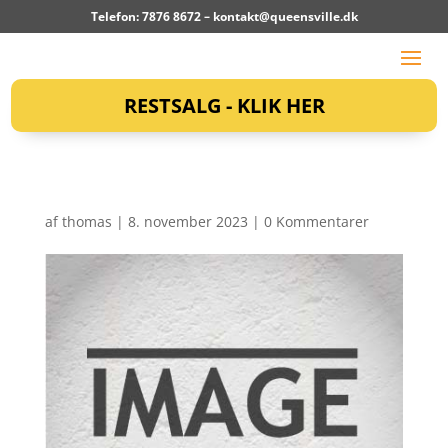
Telefon: 7876 8672 –
kontakt@queensville.dk
RESTSALG - KLIK HER
af
thomas
|
8. november 2023
|
0 Kommentarer