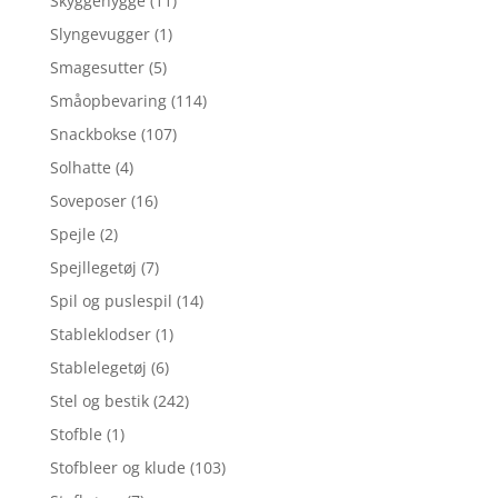
Skyggehygge
(11)
Slyngevugger
(1)
Smagesutter
(5)
Småopbevaring
(114)
Snackbokse
(107)
Solhatte
(4)
Soveposer
(16)
Spejle
(2)
Spejllegetøj
(7)
Spil og puslespil
(14)
Stableklodser
(1)
Stablelegetøj
(6)
Stel og bestik
(242)
Stofble
(1)
Stofbleer og klude
(103)