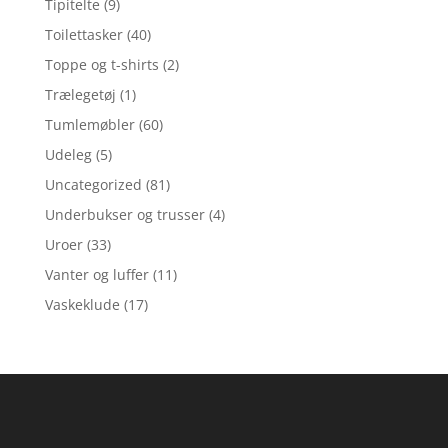
Tipitelte
(9)
Toilettasker
(40)
Toppe og t-shirts
(2)
Trælegetøj
(1)
Tumlemøbler
(60)
Udeleg
(5)
Uncategorized
(81)
Underbukser og trusser
(4)
Uroer
(33)
Vanter og luffer
(11)
Vaskeklude
(17)