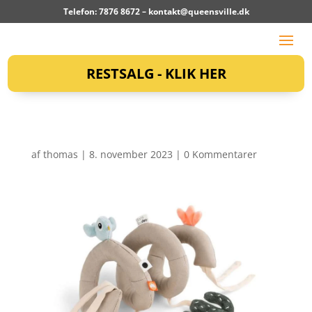
Telefon: 7876 8672 –
kontakt@queensville.dk
RESTSALG - KLIK HER
af
thomas
|
8. november 2023
|
0 Kommentarer