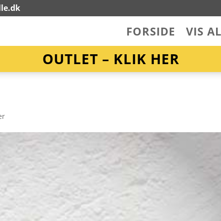
le.dk
FORSIDE
VIS A
OUTLET – KLIK HER
er