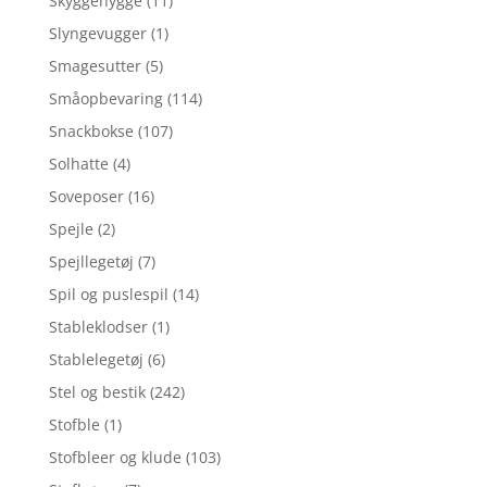
Skyggehygge
(11)
Slyngevugger
(1)
Smagesutter
(5)
Småopbevaring
(114)
Snackbokse
(107)
Solhatte
(4)
Soveposer
(16)
Spejle
(2)
Spejllegetøj
(7)
Spil og puslespil
(14)
Stableklodser
(1)
Stablelegetøj
(6)
Stel og bestik
(242)
Stofble
(1)
Stofbleer og klude
(103)