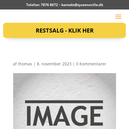
Telefon: 7876 8672 –
kontakt@queensville.dk
RESTSALG - KLIK HER
af
thomas
|
8. november 2023
|
0 Kommentarer