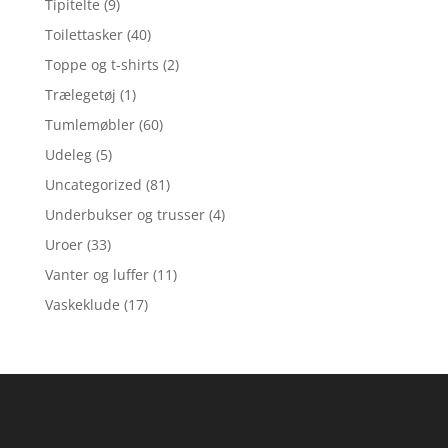
Tipitelte
(9)
Toilettasker
(40)
Toppe og t-shirts
(2)
Trælegetøj
(1)
Tumlemøbler
(60)
Udeleg
(5)
Uncategorized
(81)
Underbukser og trusser
(4)
Uroer
(33)
Vanter og luffer
(11)
Vaskeklude
(17)