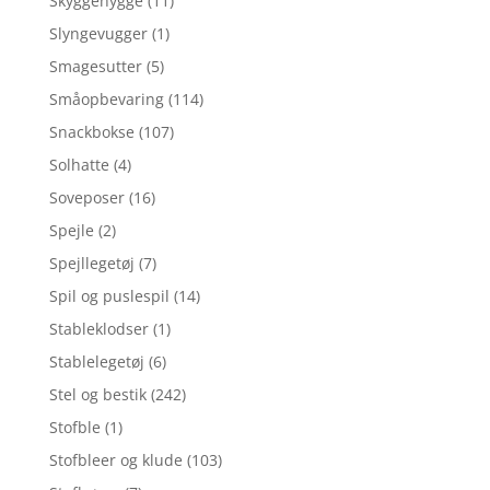
Skyggehygge
(11)
Slyngevugger
(1)
Smagesutter
(5)
Småopbevaring
(114)
Snackbokse
(107)
Solhatte
(4)
Soveposer
(16)
Spejle
(2)
Spejllegetøj
(7)
Spil og puslespil
(14)
Stableklodser
(1)
Stablelegetøj
(6)
Stel og bestik
(242)
Stofble
(1)
Stofbleer og klude
(103)