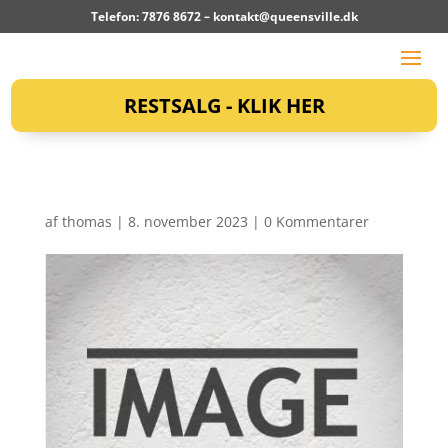
Telefon: 7876 8672 –
kontakt@queensville.dk
RESTSALG - KLIK HER
af
thomas
|
8. november 2023
|
0 Kommentarer