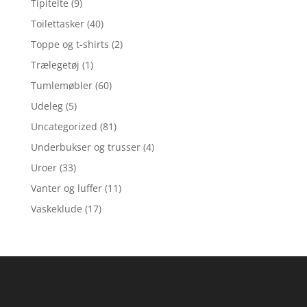
Tipitelte
(9)
Toilettasker
(40)
Toppe og t-shirts
(2)
Trælegetøj
(1)
Tumlemøbler
(60)
Udeleg
(5)
Uncategorized
(81)
Underbukser og trusser
(4)
Uroer
(33)
Vanter og luffer
(11)
Vaskeklude
(17)