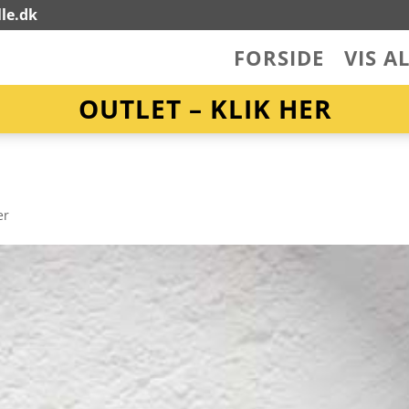
le.dk
FORSIDE
VIS A
OUTLET – KLIK HER
er