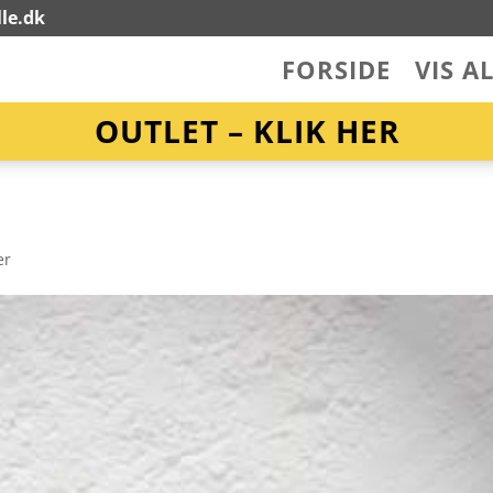
le.dk
FORSIDE
VIS A
OUTLET – KLIK HER
er