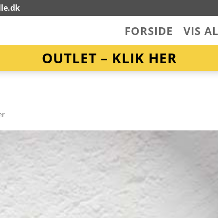
le.dk
FORSIDE
VIS A
OUTLET – KLIK HER
er