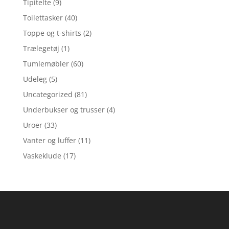
Tipitelte
(9)
Toilettasker
(40)
Toppe og t-shirts
(2)
Trælegetøj
(1)
Tumlemøbler
(60)
Udeleg
(5)
Uncategorized
(81)
Underbukser og trusser
(4)
Uroer
(33)
Vanter og luffer
(11)
Vaskeklude
(17)