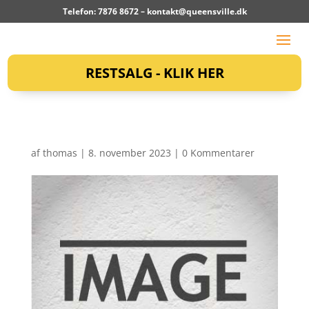
Telefon: 7876 8672 –
kontakt@queensville.dk
RESTSALG - KLIK HER
af
thomas
|
8. november 2023
|
0 Kommentarer