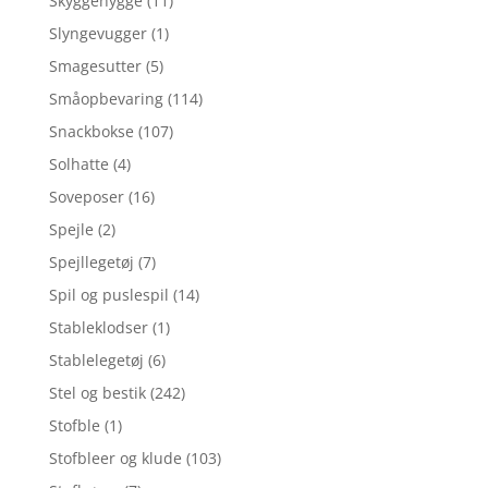
Skyggehygge
(11)
Slyngevugger
(1)
Smagesutter
(5)
Småopbevaring
(114)
Snackbokse
(107)
Solhatte
(4)
Soveposer
(16)
Spejle
(2)
Spejllegetøj
(7)
Spil og puslespil
(14)
Stableklodser
(1)
Stablelegetøj
(6)
Stel og bestik
(242)
Stofble
(1)
Stofbleer og klude
(103)