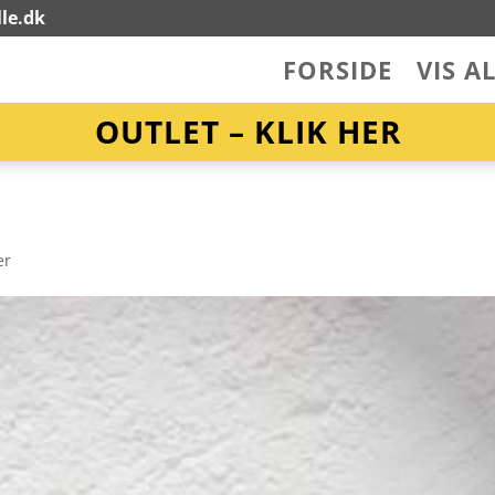
le.dk
FORSIDE
VIS A
OUTLET – KLIK HER
er