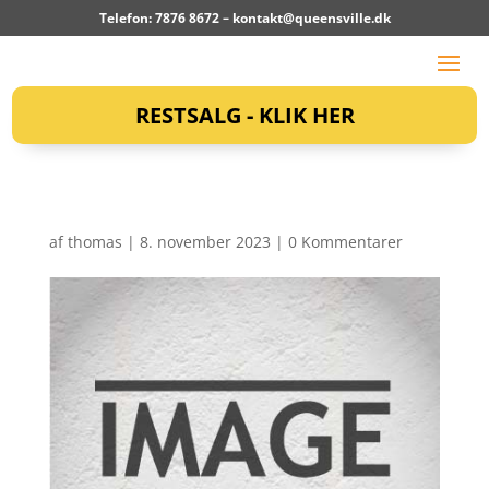
Telefon: 7876 8672 –
kontakt@queensville.dk
RESTSALG - KLIK HER
af
thomas
|
8. november 2023
|
0 Kommentarer