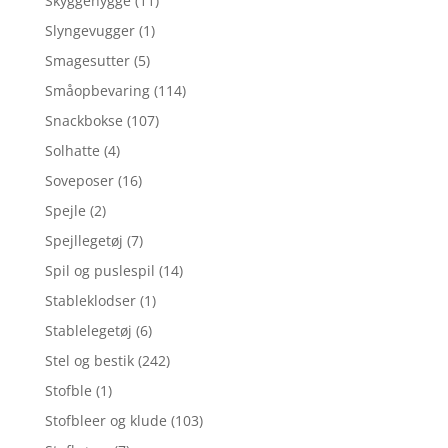
Skyggehygge
(11)
Slyngevugger
(1)
Smagesutter
(5)
Småopbevaring
(114)
Snackbokse
(107)
Solhatte
(4)
Soveposer
(16)
Spejle
(2)
Spejllegetøj
(7)
Spil og puslespil
(14)
Stableklodser
(1)
Stablelegetøj
(6)
Stel og bestik
(242)
Stofble
(1)
Stofbleer og klude
(103)