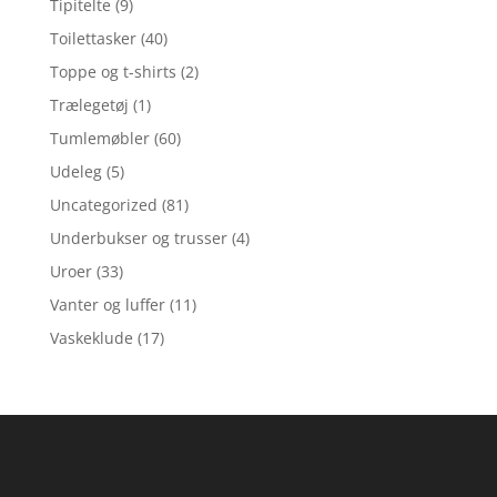
Tipitelte
(9)
Toilettasker
(40)
Toppe og t-shirts
(2)
Trælegetøj
(1)
Tumlemøbler
(60)
Udeleg
(5)
Uncategorized
(81)
Underbukser og trusser
(4)
Uroer
(33)
Vanter og luffer
(11)
Vaskeklude
(17)