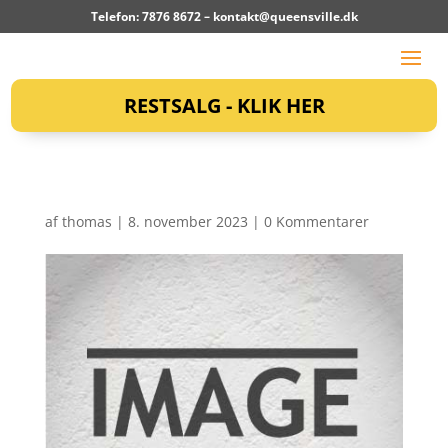
Telefon: 7876 8672 –
kontakt@queensville.dk
RESTSALG - KLIK HER
af
thomas
|
8. november 2023
|
0 Kommentarer