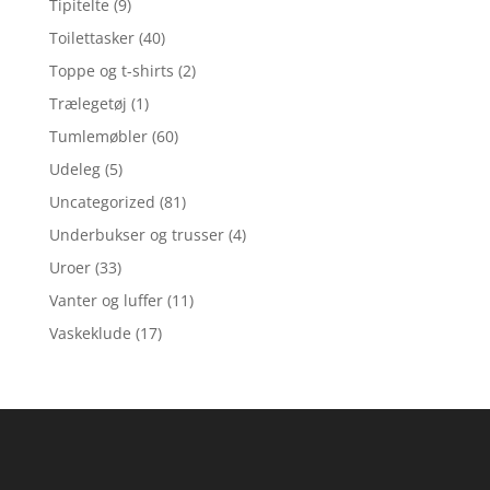
Tipitelte
(9)
Toilettasker
(40)
Toppe og t-shirts
(2)
Trælegetøj
(1)
Tumlemøbler
(60)
Udeleg
(5)
Uncategorized
(81)
Underbukser og trusser
(4)
Uroer
(33)
Vanter og luffer
(11)
Vaskeklude
(17)