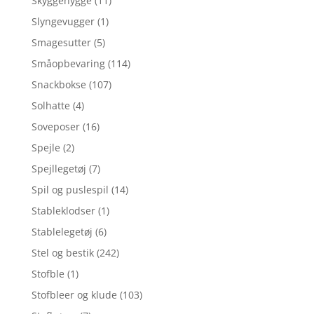
Skyggehygge
(11)
Slyngevugger
(1)
Smagesutter
(5)
Småopbevaring
(114)
Snackbokse
(107)
Solhatte
(4)
Soveposer
(16)
Spejle
(2)
Spejllegetøj
(7)
Spil og puslespil
(14)
Stableklodser
(1)
Stablelegetøj
(6)
Stel og bestik
(242)
Stofble
(1)
Stofbleer og klude
(103)